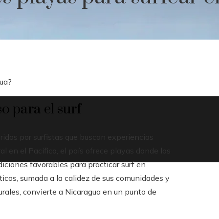
gua?
o para el surf
ridos por surfistas que buscan experiencias
l en el Pacífico, el país ofrece playas donde los
diciones favorables para practicar surf en
áticos, sumada a la calidez de sus comunidades y
urales, convierte a Nicaragua en un punto de