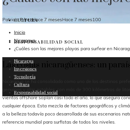
Patricia Pérez
Hace 7 meses
Hace 7 meses
100
CULTURA
Inicio
Nicaragua
RESPONSABILIDAD SOCIAL
¿Cuáles son las mejores playas para surfear en Nicara
Nicaragua
Las costas nicaragüenses: un paraís
Inversiones
Tecnología
Nicaragua se ha consolidado como uno de los destinos prefe
Cultura
genuinas y olas estables; con más de 300 kilómetros de litora
Responsabilidad social
vientos offshore soplan casi todo el año, lo que asegura con
cualquier época. Esta mezcla de factores geográficos y clim
a la belleza todavía poco desarrollada de sus escenarios nat
referencia mundial para surfistas de todos los niveles.