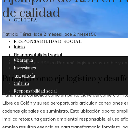
de calidad
CULTURA
Patricia Pérez
Hace 2 meses
Hace 2 meses
56
RESPONSABILIDAD SOCIAL
Inicio
Responsabilidad social
Nicaragua
Ejemplos de RSE en Panamá: logística sostenible y em
Inversiones
Tecnología
Panamá como eje logístico y desafío
Cultura
Responsabilidad social
Panamá se consolida como un punto clave del comercio inter
Libre de Colón y su red aeroportuaria articulan conexiones 
cadenas globales de suministro. Esta ubicación aporta amp
implica retos: una gestión ambiental responsable, el uso efic
empleo resultan esenciales para transformar la fortaleza logí