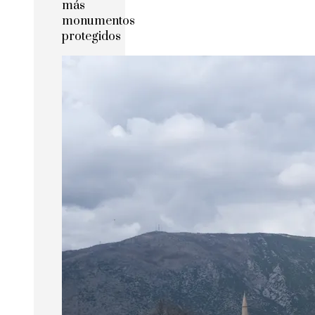
más
monumentos
protegidos