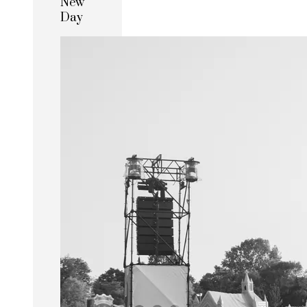
New
Day