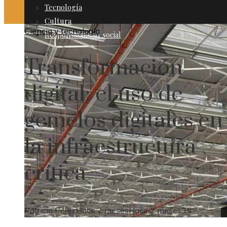
Tecnología
Cultura
Ciencia y tecnología
Responsabilidad social
Transformación
digital: el uso de
gemelos digitales en
la infraestructura
crítica
Patricia Pérez
Hace 2 meses
Hace 2 meses
35