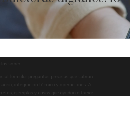
itas saber
encial formular preguntas precisas que cubran
uario, integración técnica y operaciones. A
cretas, ejemplos y casos que ayudan a tomar