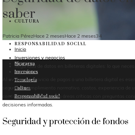
saber
CULTURA
Patricia Pérez
Hace 2 meses
Hace 2 meses
34
RESPONSABILIDAD SOCIAL
Inicio
Inversiones y negocios
Nicaragua
Seguridad de datos en billeteras digitales: lo que neces
Inversiones
Al evaluar un servicio de pagos o una billetera digital es es
Tecnología
Cultura
seguridad, cumplimiento normativo, costos, experiencia de us
Responsabilidad social
continuación se presentan áreas críticas con preguntas con
decisiones informadas.
Seguridad y protección de fondos