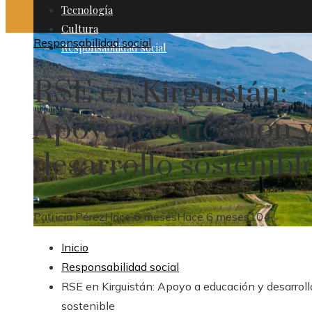
Tecnología
Cultura
Responsabilidad social
Responsabilidad social
RSE en Kirguistán:
Apoyo a educación 
desarrollo sostenibl
Patricia Pérez
Hace 6 meses
Hace 6 meses
104
Inicio
Responsabilidad social
RSE en Kirguistán: Apoyo a educación y desarroll
sostenible