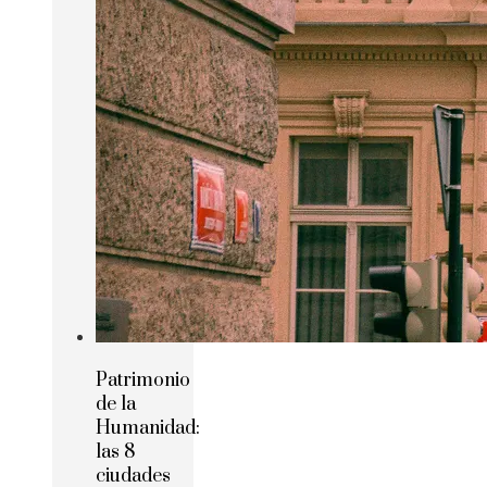
Patrimonio
de la
Humanidad:
las 8
ciudades