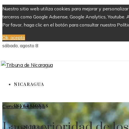
Nuestro sitio web utiliza cookies para mejorar y personaliza
terceros como Google Adsense, Google Analytics, Youtube. Al 
Por favor, haga clic en el botón para consultar nuestra Políti
Ok, acepto
sábado, agosto 8
NICARAGUA
INVERSIONES
Ciencia y tecnología
La superioridad de lo
TECNOLOGÍA