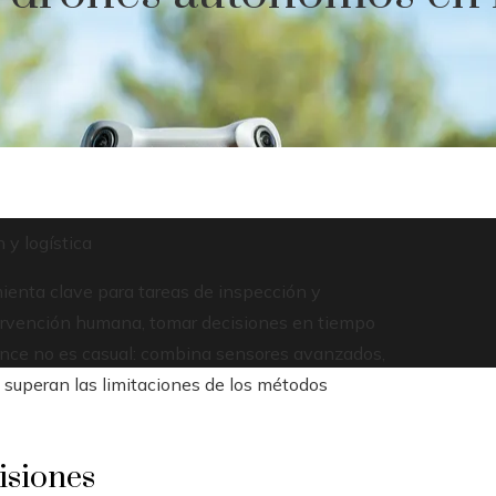
 y logística
enta clave para tareas de inspección y
tervención humana, tomar decisiones en tiempo
vance no es casual: combina sensores avanzados,
e superan las limitaciones de los métodos
isiones