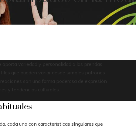
porta variedad y personalidad a las prendas
extiles que pueden variar desde simples patrones
s creaciones son una forma poderosa de expresión
nes y tendencias culturales.
abituales
a, cada uno con características singulares que