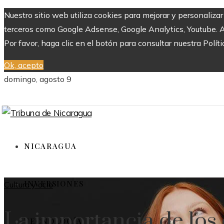
Nuestro sitio web utiliza cookies para mejorar y personaliza
terceros como Google Adsense, Google Analytics, Youtube. Al 
Por favor, haga clic en el botón para consultar nuestra Políti
Ok, acepto
domingo, agosto 9
NICARAGUA
INVERSIONES
Cultura y ocio
La importancia de los
TECNOLOGÍA