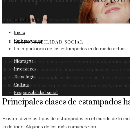
Patricia Pérez
Hace 5 meses
Hace 5 meses
71
CULTURA
Inicio
Cultura y ocio
RESPONSABILIDAD SOCIAL
La importancia de los estampados en la moda actual
Nicaragua
Los estampados en moda son un elemento fundamental que a
Inversiones
de vestir. Se trata de diseños impresos o aplicados sobre t
Tecnología
geométricos hasta complejas ilustraciones artísticas. Esta
Cultura
individual y colectiva, capaz de transmitir mensajes, emocio
Responsabilidad social
Principales clases de estampados h
Existen diversos tipos de estampados en el mundo de la mod
lo definen. Algunos de los más comunes son: