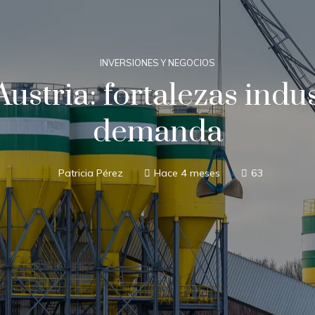
INVERSIONES Y NEGOCIOS
ustria: fortalezas indus
demanda
Patricia Pérez
Hace 4 meses
63