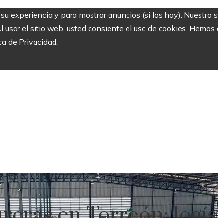
r su experiencia y para mostrar anuncios (si los hay). Nuestro 
usar el sitio web, usted consiente el uso de cookies. Hemos a
ca de Privacidad.
eras en Torreón: logís