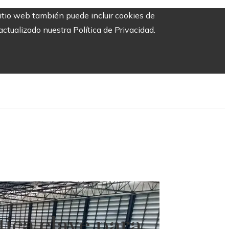
sitio web también puede incluir cookies de
ctualizado nuestra Política de Privacidad.
tica clave para