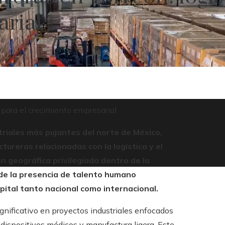
arial
 para el crecimiento empresarial
riales más pujantes del norte de México,
ureras relacionadas con la logística y el
n geográfica privilegiada dentro de la
 de la presencia de talento humano
pital tanto nacional como internacional.
ignificativo en proyectos industriales enfocados
dispositivos médicos y manufactura ligera. Este