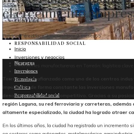
el crecimiento empres
CULTURA
Patricia Pérez
Hace 3 meses
Hace 2 meses
55
RESPONSABILIDAD SOCIAL
Inicio
Inversiones y negocios
Nicaragua
Inversiones manufactureras en Torreón: logística clave
Inversiones
Torreón se ha afianzado como uno de los centros indust
Tecnología
Cultura
impulsando de forma constante las inversiones manufact
Responsabilidad social
desarrollo empresarial competitivo. Gracias a su posició
región Laguna, su red ferroviaria y carreteras, además
altamente especializado, la ciudad ha logrado atraer ca
En los últimos años, la ciudad ha registrado un incremento s
en sectores como autopartes, metalmecánica, agroindustria, 