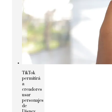
TikTok
permitirá
a
creadores
usar
personajes
de
Disney,