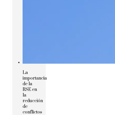
La
importancia
de la
RSE en
la
reducción
de
conflictos