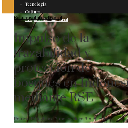
Tecnología
Cultura
Responsabilidad social
Responsabilidad social
Impulso de la
trazabilidad y
protección de
bosques en Indones
mediante RSE
Patricia Pérez
Hace 3 meses
Hace 3 meses
44