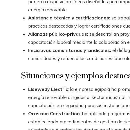
ponen a disposición líneas diseñadas para impuls
energía renovable.
Asistencia técnica y certificaciones:
se trabaj
prácticas destacadas y lograr certificaciones qu
Alianzas público-privadas:
se desarrollan proy
capacitación laboral mediante la colaboración en
Iniciativas comunitarias y sindicales:
el diálo
comunidades y refuerza las condiciones laborale
Situaciones y ejemplos desta
Elsewedy Electric
: la empresa egipcia ha promo
energía renovable dirigidas al sector industrial
capacitación en seguridad para sus instalaciones
Orascom Construction
: ha aplicado programa
estableciendo procedimientos de gestión de rie
orientadas a disminuir incidentes en el lugar de 