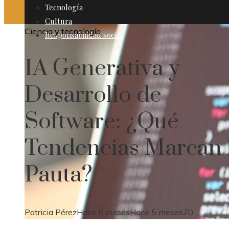
Tecnología
Cultura
Ciencia y tecnología
Responsabilidad social
IA Generativa y
Desarrollo de
Software: ¿Qué
Tendencias Marcan 
Pauta?
Patricia Pérez
Hace 5 meses
Hace 5 meses
70