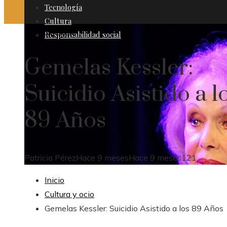
Tecnología
Cultura
Cultura y ocio
Responsabilidad social
Gemelas Kessler:
Suicidio Asistido a l
89 Años
Patricia Pérez
Hace 9 meses
Hace 9 meses
121
Inicio
Cultura y ocio
Gemelas Kessler: Suicidio Asistido a los 89 Años