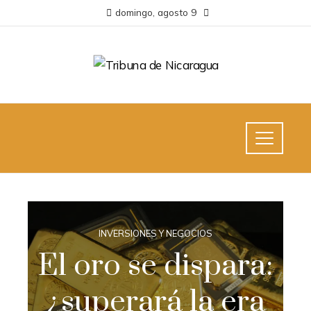
domingo, agosto 9
INVERSIONES Y NEGOCIOS
El oro se dispara:
¿superará la era