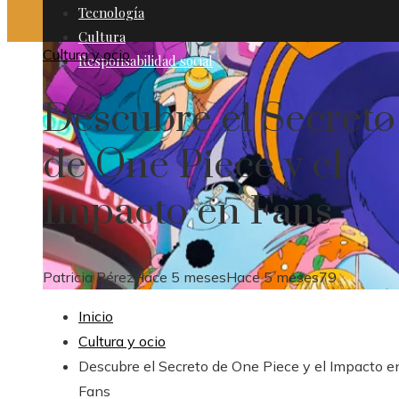
Tecnología
Cultura
Cultura y ocio
Responsabilidad social
Descubre el Secreto
de One Piece y el
Impacto en Fans
Patricia Pérez
Hace 5 meses
Hace 5 meses
79
Inicio
Cultura y ocio
Descubre el Secreto de One Piece y el Impacto e
Fans