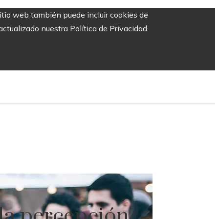
sitio web también puede incluir cookies de
ctualizado nuestra Política de Privacidad.
 la percepción