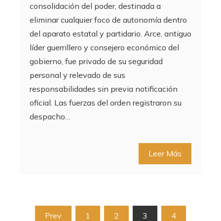
consolidación del poder, destinada a
eliminar cualquier foco de autonomía dentro
del aparato estatal y partidario. Arce, antiguo
líder guerrillero y consejero económico del
gobierno, fue privado de su seguridad
personal y relevado de sus
responsabilidades sin previa notificación
oficial. Las fuerzas del orden registraron su
despacho…
Leer Más
Paginación
Prev
1
2
3
4