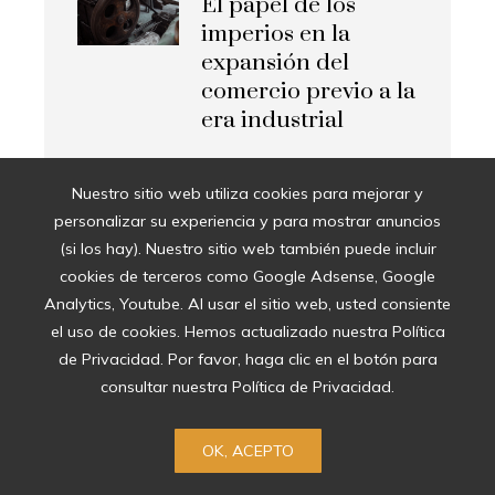
El papel de los
imperios en la
expansión del
comercio previo a la
era industrial
Las 15 misiones
Nuestro sitio web utiliza cookies para mejorar y
espaciales que
personalizar su experiencia y para mostrar anuncios
ampliaron los
(si los hay). Nuestro sitio web también puede incluir
horizontes del
cookies de terceros como Google Adsense, Google
cosmos
Analytics, Youtube. Al usar el sitio web, usted consiente
el uso de cookies. Hemos actualizado nuestra Política
de Privacidad. Por favor, haga clic en el botón para
Casos de éxito que
consultar nuestra Política de Privacidad.
demuestran el valor
de las pruebas de
OK, ACEPTO
conocimiento cero
en la industria