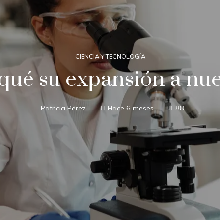
CIENCIA Y TECNOLOGÍA
ué su expansión a nue
Patricia Pérez
Hace 6 meses
88