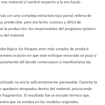
 ese material sí cambió respecto a la era Apolo.
uía con una compleja estructura tipo panal, rellena de
redecible, pero era lento, costoso y difícil de
icar la producción, los responsables del programa optaron
s del material.
taba lógica: los bloques eran más simples de producir,
a primera ocasión en que este enfoque renovado se puso a
e justamente allí donde comenzaron a manifestarse las
utilizado no era lo suficientemente permeable. Durante la
to quedaron atrapados dentro del material, provocando
e fragmentos. El resultado fue un escudo térmico que,
anera que no estaba en los modelos originales.