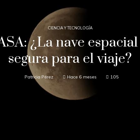
CIENCIA Y TECNOLOGÍA
ASA: ¿La nave espacial
segura para el viaje?
Patricia Pérez
Hace 6 meses
105